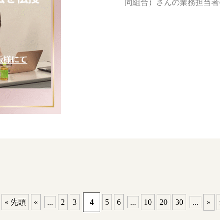
同組合）さんの業務担当者
« 先頭
«
...
2
3
4
5
6
...
10
20
30
...
»